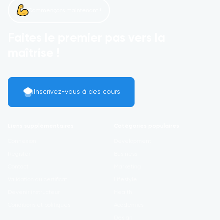
Commençons maintenant !
Faites le premier pas vers la
maîtrise !
Inscrivez-vous à des cours
Liens supplémentaires
Catégories populaires
Connexion
Development
Register
Business
Contact
Marketing
Validation du certificat
Lifestyle
Devenir instructeur
Health
Conditions et politiques
Academics
Design