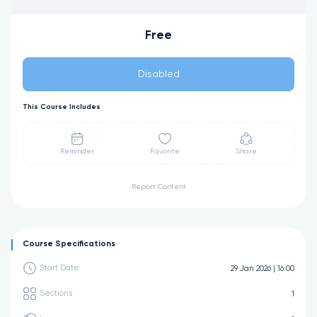
Free
Disabled
This Course Includes
Reminder
Favorite
Share
Report Content
Course Specifications
Start Date
29 Jan 2026 | 16:00
Sections
1