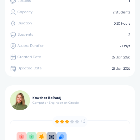
Lessons
1
Capacity
2 Students
Duration
0:20 Hours
Students
2
Access Duration
2 Days
Created Date
29 Jan 2026
Updated Date
29 Jan 2026
Kawther Belhadj
Computer Engineer at Oracle
(3)