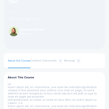
Test
test
2
Students
1
Lectures
Kawther Belhadj
Instructor
About the Course
Content
Comments
Reviews
0
0
About This Course
Le
lorem ipsum est, en imprimerie, une suite de mots sans signification
utilisée à titre provisoire pour calibrer une mise en page, le texte
définitif venant remplacer le faux-texte dès qu'il est prêt ou que la
mise en page est achevée.
Généralement, on utilise un texte en faux latin, le Lorem ipsum ou
Lipsum.\
Le
lorem ipsum est, en imprimerie, une suite de mots sans signification